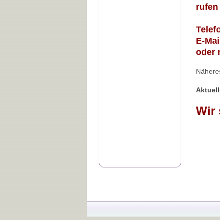
rufen
Telef
E-Ma
oder 
Näheres
Aktuel
Wir 