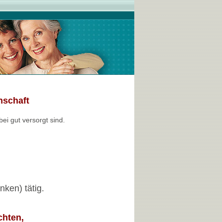
nschaft
i gut versorgt sind.
ken) tätig.
chten,