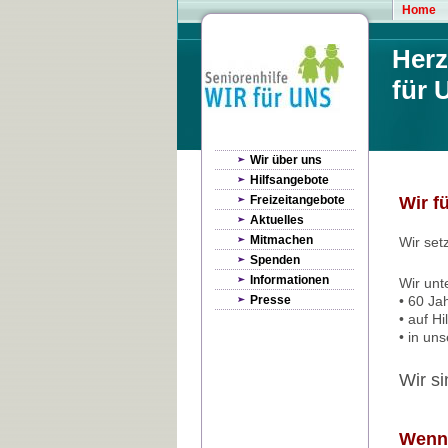
Home
Herz
für 
Wir über uns
Hilfsangebote
Freizeitangebote
Wir f
Aktuelles
Mitmachen
Wir set
Spenden
Informationen
Wir unt
Presse
• 60 Jah
• auf H
• in un
Wir s
Wenn 